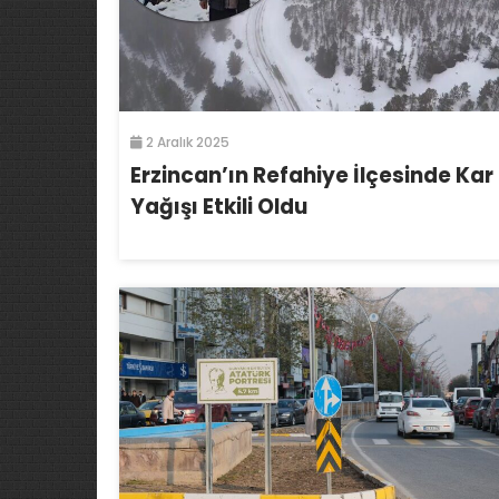
2 Aralık 2025
Erzincan’ın Refahiye İlçesinde Kar
Yağışı Etkili Oldu