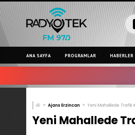
Skip
to
content
ANA SAYFA
PROGRAMLAR
HABERLER
IRMAK 
»
»
Ajans Erzincan
Yeni Mahallede Trafik K
Yeni Mahallede Tra