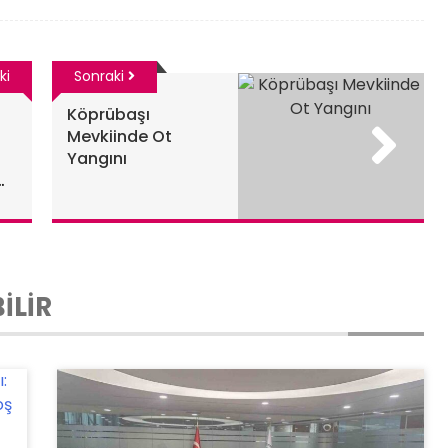
ki
Sonraki
Köprübaşı
Mevkiinde Ot
Yangını
İLİR