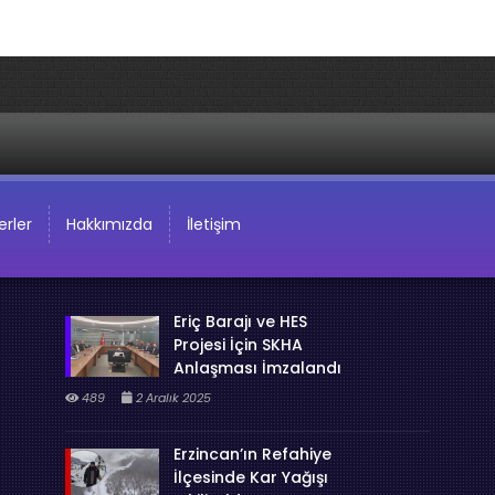
rler
Hakkımızda
İletişim
Eriç Barajı ve HES
Projesi İçin SKHA
Anlaşması İmzalandı
489
2 Aralık 2025
Erzincan’ın Refahiye
İlçesinde Kar Yağışı