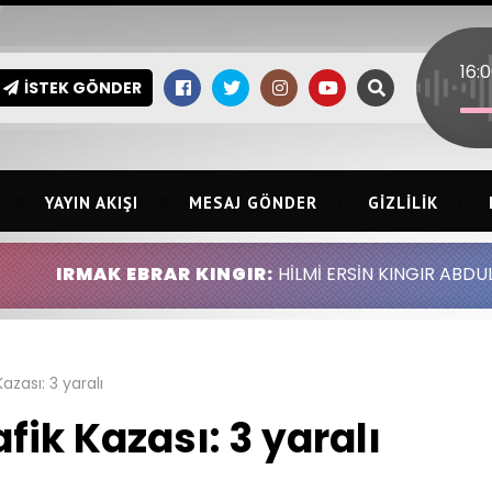
İSTEK GÖNDER
YAYIN AKIŞI
MESAJ GÖNDER
GIZLILIK
EBRAR KINGIR:
HİLMİ ERSİN KINGIR ABDULLAH ALTINGÖ
azası: 3 yaralı
fik Kazası: 3 yaralı