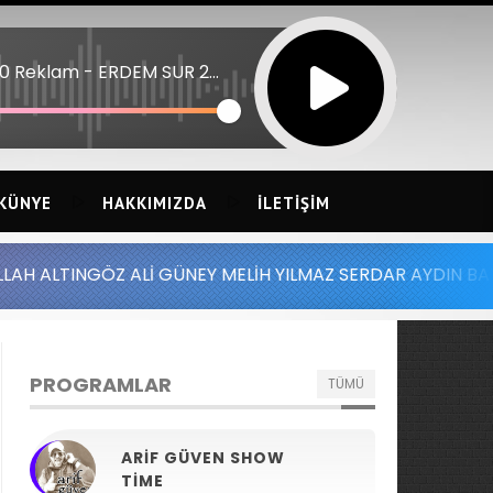
16:00 Reklam - ERDEM SUR 26 - CILVELIM
KÜNYE
HAKKIMIZDA
İLETIŞIM
Z ALİ GÜNEY MELİH YILMAZ SERDAR AYDIN BATUHAN ALTIN
PROGRAMLAR
TÜMÜ
ARIF GÜVEN SHOW
TIME