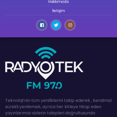
Hakkımızda
İletişim
Teknoloji’nin tüm yeniliklerini takip ederek , kendimizi
sürekli yenilemek, ayrıca her kitleye hitap eden
yayınlarımızı sizlerin talepleri doğrultusunda