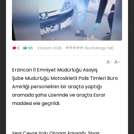
0
96
3 Kasım 2025
(No Ratings Yet)
-
+
Erzincan İl Emniyet Müdürlüğü Asayiş
Şube Müdürlüğü Motosikletli Polis Timleri Büro
Amirliği personelinin bir araçta yaptığı
aramada şahıs üzerinde ve araçta Esrar
maddesi ele geçirildi.
Yeni Çevre Yolu Otogar kavşağı, Sivas