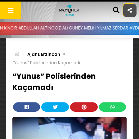
Skip
to
content
DULLAH ALTINGÖZ ALİ GÜNEY MELİH YILMAZ SERDAR AYDIN BATUHAN 
»
»
Ajans Erzincan
“Yunus” Polislerinden Kaçamadı
“Yunus” Polislerinden
Kaçamadı