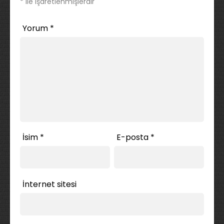
*
ile işaretlenmişlerdir
Yorum
*
İsim
*
E-posta
*
İnternet sitesi