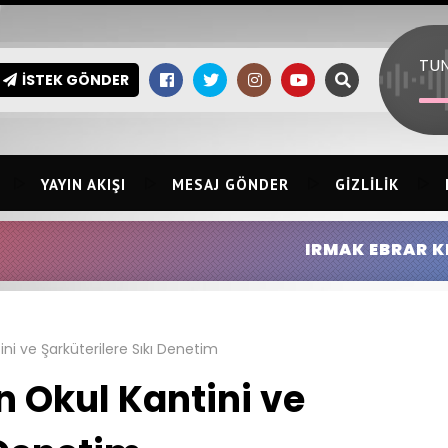
İSTEK GÖNDER
YAYIN AKIŞI
MESAJ GÖNDER
GIZLILIK
IRMAK EBRAR KINGIR:
HİLMİ ERSİ
ini ve Şarküterilere Sıkı Denetim
n Okul Kantini ve