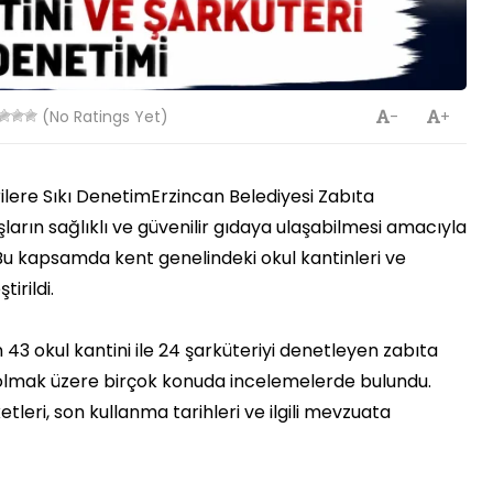
(No Ratings Yet)
-
+
ilere Sıkı DenetimErzincan Belediyesi Zabıta
ların sağlıklı ve güvenilir gıdaya ulaşabilmesi amacıyla
 Bu kapsamda kent genelindeki okul kantinleri ve
irildi.
n 43 okul kantini ile 24 şarküteriyi denetleyen zabıta
ta olmak üzere birçok konuda incelemelerde bulundu.
tleri, son kullanma tarihleri ve ilgili mevzuata