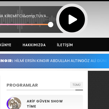
TUNA KIREMITCI&amp;TUVANA TURKAY 19 - DIGER YARIM
KÜNYE
HAKKIMIZDA
İLETIŞIM
N KINGIR ABDULLAH ALTINGÖZ ALİ GÜNEY MELİH YILMAZ S
PROGRAMLAR
TÜMÜ
ARIF GÜVEN SHOW
TIME