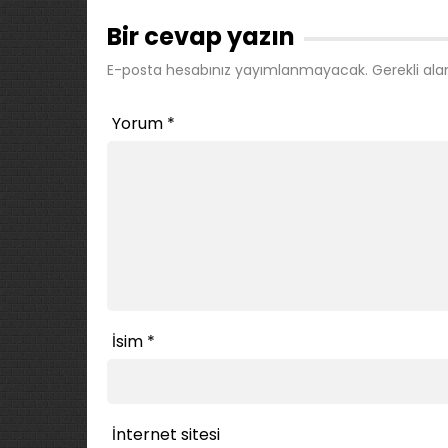
Bir cevap yazın
E-posta hesabınız yayımlanmayacak.
Gerekli ala
Yorum
*
İsim
*
İnternet sitesi