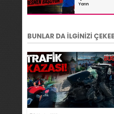
Yarın
BUNLAR DA İLGİNİZİ ÇEKEB