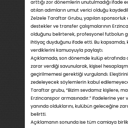
arttığı zor dönemlerin unutulmadığı ifade 
atılan adımların umut verici olduğu kaydedil
Zelzele Taraftar Grubu, yapılan sponsorluk 
destekler ve transfer çalışmalarının Erzinc
olduğunu belirterek, profesyonel futbolun 
ihtiyaç duyduğunu ifade etti. Bu kapsamda,
verdiklerini kamuoyuyla paylaştı.
Açıklamada, son dönemde kulüp etrafında o
zarar verdiği savunularak, kişisel hesaplaş
geçirilmemesi gerektiği vurgulandı. Eleştirini
zedeleyecek söylemlerin kabul edilemeyeceği
Taraftar grubu, “Bizim sevdamız kişilere, m
Erzincanspor armasınadır.” ifadelerine yer 
yanında olduklarını, kulübün geleceğine zara
belirtti.
Açıklamanın sonunda ise tüm camiaya birlik 