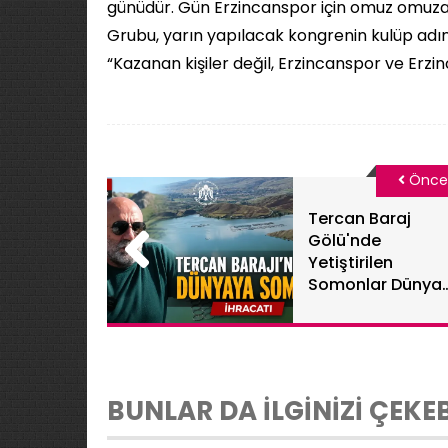
günüdür. Gün Erzincanspor için omuz omuza 
Grubu, yarın yapılacak kongrenin kulüp adı
“Kazanan kişiler değil, Erzincanspor ve Erzi
Önce
Tercan Baraj
Gölü'nde
Yetiştirilen
Somonlar Dünya
Sofralarına
Ulaşıyor
BUNLAR DA İLGİNİZİ ÇEKEB