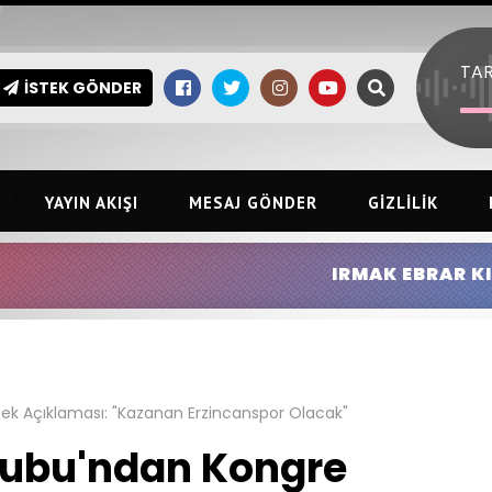
TAR
İSTEK GÖNDER
YAYIN AKIŞI
MESAJ GÖNDER
GIZLILIK
IRMAK EBRAR KINGIR:
HİLMİ ERSİN
ek Açıklaması: "Kazanan Erzincanspor Olacak"
Grubu'ndan Kongre