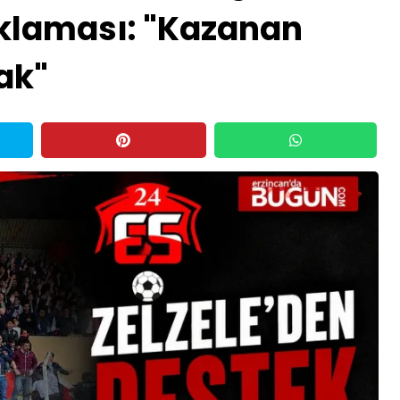
klaması: "Kazanan
ak"