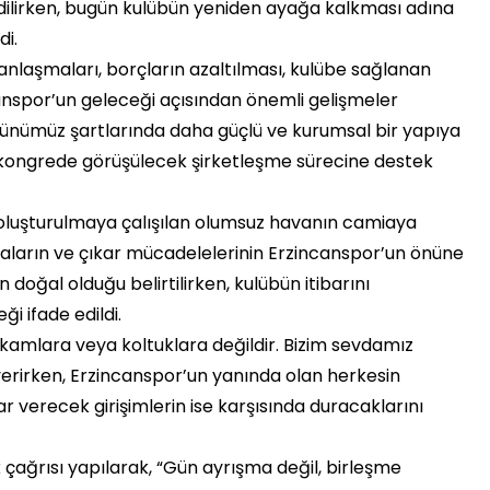
edilirken, bugün kulübün yeniden ayağa kalkması adına
di.
anlaşmaları, borçların azaltılması, kulübe sağlanan
anspor’un geleceği açısından önemli gelişmeler
günümüz şartlarında daha güçlü ve kurumsal bir yapıya
 kongrede görüşülecek şirketleşme sürecine destek
luşturulmaya çalışılan olumsuz havanın camiaya
maların ve çıkar mücadelelerinin Erzincanspor’un önüne
n doğal olduğu belirtilirken, kulübün itibarını
 ifade edildi.
akamlara veya koltuklara değildir. Bizim sevdamız
verirken, Erzincanspor’un yanında olan herkesin
r verecek girişimlerin ise karşısında duracaklarını
çağrısı yapılarak, “Gün ayrışma değil, birleşme