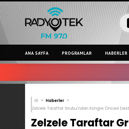
Skip
to
content
ANA SAYFA
PROGRAMLAR
HABERLER
»
»
Haberler
Zelzele Taraftar Grubu'ndan Kongre Öncesi Dest
Zelzele Taraftar 