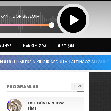
KAN - DON BEBEGIM
KÜNYE
HAKKIMIZDA
İLETIŞIM
 KINGIR ABDULLAH ALTINGÖZ ALİ GÜNEY MELİH YILMAZ SE
PROGRAMLAR
TÜMÜ
ARIF GÜVEN SHOW
TIME