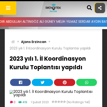
Skip
to
content
LLAH ALTINGÖZ ALİ GÜNEY MELİH YILMAZ SERDAR AYDIN BATUHAN AL
»
»
Ajans Erzincan
2023 yılı 1. İl Koordinasyon Kurulu Toplantısı yapıldı
2023 yılı 1. İl Koordinasyon
Kurulu Toplantısı yapıldı
0
419
1 Şubat 2023
(No Ratings Yet)