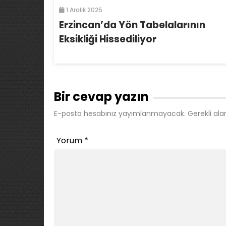
1 Aralık 2025
Erzincan’da Yön Tabelalarının
Eksikliği Hissediliyor
Bir cevap yazın
E-posta hesabınız yayımlanmayacak.
Gerekli ala
Yorum
*