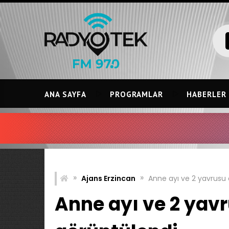
Skip
to
content
ANA SAYFA
PROGRAMLAR
HABERLER
»
»
Ajans Erzincan
Anne ayı ve 2 yavrusu 
Anne ayı ve 2 yavr