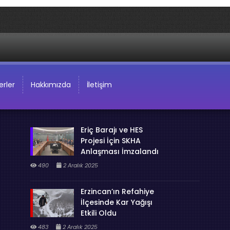
rler
Hakkımızda
İletişim
Eriç Barajı ve HES
Projesi İçin SKHA
Anlaşması İmzalandı
490
2 Aralık 2025
Erzincan’ın Refahiye
İlçesinde Kar Yağışı
Etkili Oldu
483
2 Aralık 2025