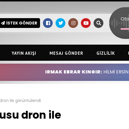
İSTEK GÖNDER
YAYIN AKIŞI
MESAJ GÖNDER
GIZLILIK
IRMAK EBRAR KINGIR:
HİLMİ ERSİN KINGIR ABDU
dron ile görüntülendi
usu dron ile