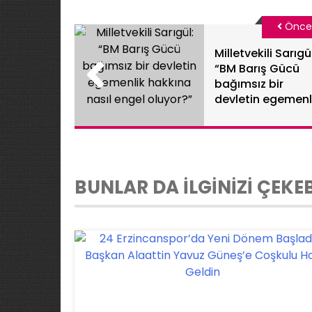
Önce
Milletvekili Sarıgü
“BM Barış Gücü
bağımsız bir
devletin egemenl
hakkına nasıl eng
oluyor?”
BUNLAR DA İLGİNİZİ ÇEKEB