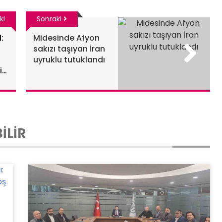
ki
Sonraki
l:
Midesinde Afyon
sakızı taşıyan İran
uyruklu tutuklandı
ik
el
İLİR