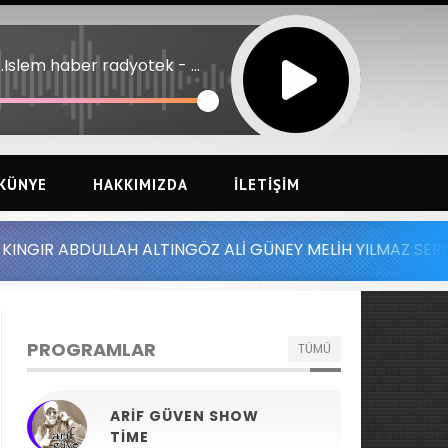
Oto.Islem haber radyotek - erzincanda bugun com 2026 1
KÜNYE
HAKKIMIZDA
İLETIŞIM
LLAH ALTINGÖZ ALİ GÜNEY MELİH YILMAZ SERDAR AYDIN B
PROGRAMLAR
TÜMÜ
ARIF GÜVEN SHOW
TIME