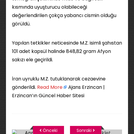
kısmında uyuşturucu olabileceği
değerlendirilen çokça yabancı cismin olduğu
görüldü.
Yapılan tetkikler neticesinde M.Z. isimli şahıstan
101 adet kapsül halinde 848,82 gram Afyon
sakızı ele geçirildi.
İran uyruklu M.Z. tutuklanarak cezaevine
gönderildi. ​
Read More
Ajans Erzincan |
Erzincan’ın Güncel Haber Sitesi
Önceki
Sonraki