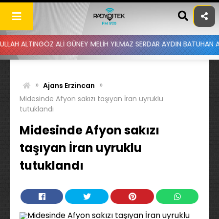
Skip
to
content
INGÖZ ALİ GÜNEY MELİH YILMAZ SERDAR AYDIN BATUHAN ALTINTAŞ U
»
»
Ajans Erzincan
Midesinde Afyon sakızı taşıyan İran uyruklu
tutuklandı
Midesinde Afyon sakızı
taşıyan İran uyruklu
tutuklandı