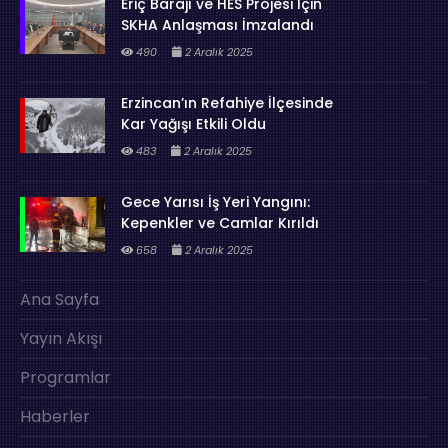
Eriç Barajı ve HES Projesi İçin
SKHA Anlaşması İmzalandı
490
2 Aralık 2025
Erzincan’ın Refahiye İlçesinde
Kar Yağışı Etkili Oldu
483
2 Aralık 2025
Gece Yarısı İş Yeri Yangını:
Kepenkler ve Camlar Kırıldı
658
2 Aralık 2025
Ana Sayfa
Yayın Akışı
Programlar
Haberler