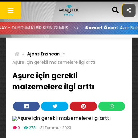
Skip
to
content
Kİ BİR KIZIN OLMUŞ
Samet Öner:
Azer Bülbül-Yüküm Yar
»
»
Ajans Erzincan
Aşure için gerekli malzemelere ilgi arttı
Aşure için gerekli
malzemelere ilgi arttı
0
278
31 Temmuz 2023