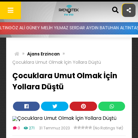
Skip
to
content
GÜNEY MELİH YILMAZ SERDAR AYDIN BATUHAN ALTINTAŞ UYGAR DOĞAN
»
»
Ajans Erzincan
Çocuklara Umut Olmak İçin Yollara Düştü
Çocuklara Umut Olmak İçin
Yollara Düştü
0
271
31 Temmuz 2023
(No Ratings Yet)