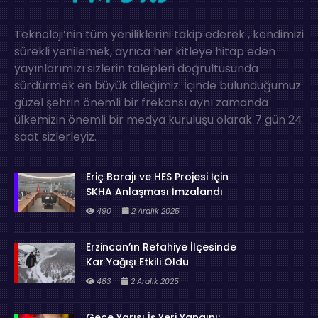
Teknoloji’nin tüm yeniliklerini takip ederek , kendimizi
sürekli yenilemek, ayrıca her kitleye hitap eden
yayınlarımızı sizlerin talepleri doğrultusunda
sürdürmek en büyük dileğimiz. İçinde bulunduğumuz
güzel şehrin önemli bir frekansı aynı zamanda
ülkemizin önemli bir medya kuruluşu olarak 7 gün 24
saat sizlerleyiz.
Eriç Barajı ve HES Projesi İçin
SKHA Anlaşması İmzalandı
490
2 Aralık 2025
Erzincan’ın Refahiye İlçesinde
Kar Yağışı Etkili Oldu
483
2 Aralık 2025
Gece Yarısı İş Yeri Yangını: