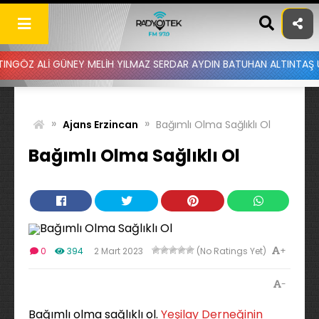
Skip
to
content
ÜNEY MELİH YILMAZ SERDAR AYDIN BATUHAN ALTINTAŞ UYGAR DOĞANA
»
»
Ajans Erzincan
Bağımlı Olma Sağlıklı Ol
Bağımlı Olma Sağlıklı Ol
+
0
394
2 Mart 2023
(No Ratings Yet)
-
Bağımlı olma sağlıklı ol.
Yeşilay Derneğinin