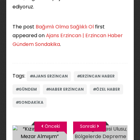
ediyoruz.
The post
Bağımlı Olma Sağlıklı Ol
first
appeared on
Ajans Erzincan | Erzincan Haber
Gündem Sondakika
.
Tags:
AJANS ERZINCAN
ERZINCAN HABER
GÜNDEM
HABER ERZINCAN
ÖZEL HABER
SONDAKIKA
Önceki
Sonraki