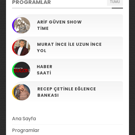
PROGRAMLAR
TÜMÜ
ARIF GÜVEN SHOW
TIME
MURAT İNCE ILE UZUN İNCE
YOL
HABER
SAATI
RECEP ÇETINLE EĞLENCE
BANKASI
Ana Sayfa
Programlar