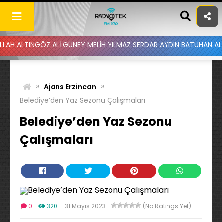
Skip
to
content
NGÖZ ALİ GÜNEY MELİH YILMAZ SERDAR AYDIN BATUHAN ALTINTAŞ UY
»
»
Ajans Erzincan
Belediye’den Yaz Sezonu Çalışmaları
Belediye’den Yaz Sezonu
Çalışmaları
0
320
31 Mayıs 2023
(No Ratings Yet)