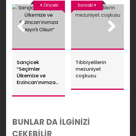
Önceki
Sonraki
Sarıçicek
Tıbbiyelilerin
“Seçimler
mezuniyet
Ülkemize ve
coşkusu
Erzincan’ınımıza
Hayırlı Olsun”
BUNLAR DA İLGİNİZİ
ÇEKEBİLİR