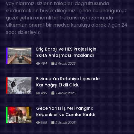
yayınlarımızı sizlerin talepleri doğrultusunda
sürdürmek en büyük dileğimiz. İçinde bulunduğumuz
güzel şehrin önemli bir frekansı aynı zamanda
ülkemizin önemli bir medya kuruluşu olarak 7 gün 24
saat sizlerleyiz.
Eriç Barajı ve HES Projesi İçin
SKHA Anlaşması İmzalandı
494
2 Aralık 2025
Erzincan’ın Refahiye İlçesinde
Kar Yağışı Etkili Oldu
485
2 Aralık 2025
Gece Yarısı İş Yeri Yangını:
Kepenkler ve Camlar Kırıldı
660
2 Aralık 2025