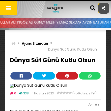
Skip
to
content
ALTINGÖZ ALİ GÜNEY MELİH YILMAZ SERDAR AYDIN BATUHAN ALTINTA
»
»
Ajans Erzincan
Dünya Süt Günü Kutlu Olsun
Dünya Süt Günü Kutlu Olsun
0
338
1 Haziran 2023
(No Ratings Yet)
-
+