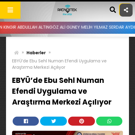
Skip
to
content
DULLAH ALTINGÖZ ALİ GÜNEY MELİH YILMAZ SERDAR AYDIN BATUHAN 
»
»
Haberler
EBYÜ’de Ebu Sehl Numan Efendi Uygulama ve
Araştırma Merkezi Açılıyor
EBYÜ’de Ebu Sehl Numan
Efendi Uygulama ve
Araştırma Merkezi Açılıyor