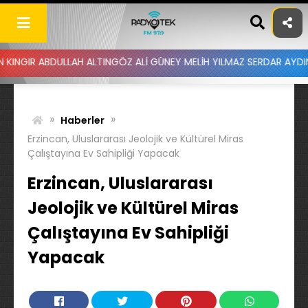
Skip
to
content
ULLAH ALTINGÖZ ALİ GÜNEY MELİH YILMAZ SERDAR AYDIN BATUHAN A
»
»
Haberler
Erzincan, Uluslararası Jeolojik ve Kültürel Miras
Çalıştayına Ev Sahipliği Yapacak
Erzincan, Uluslararası
Jeolojik ve Kültürel Miras
Çalıştayına Ev Sahipliği
Yapacak