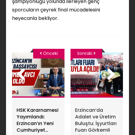
şampiyonluğu yolunda ilerleyen genç
sporcuların çeyrek final mücadelesini
heyecanla bekliyor.
Önceki
Sonraki
HSK Kararnamesi
Erzincan’da
Yayımlandı:
Adalet ve Üretim
Erzincan’ın Yeni
Buluştu: İşyurtları
Cumhuriyet
Fuarı Görkemli