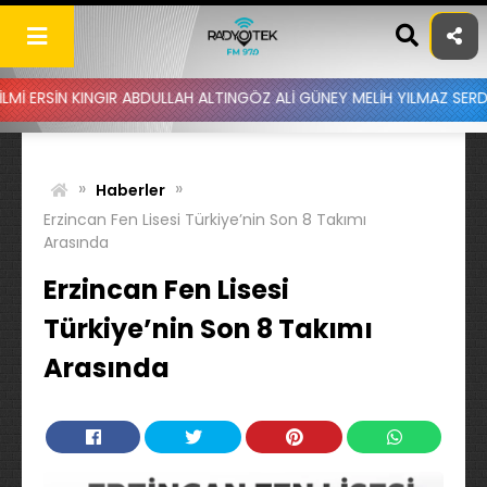
Skip
to
content
NGIR ABDULLAH ALTINGÖZ ALİ GÜNEY MELİH YILMAZ SERDAR AYDIN B
»
»
Haberler
Erzincan Fen Lisesi Türkiye’nin Son 8 Takımı
Arasında
Erzincan Fen Lisesi
Türkiye’nin Son 8 Takımı
Arasında