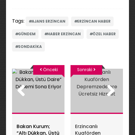
Tags:
AJANS ERZINCAN
ERZINCAN HABER
GÜNDEM
HABER ERZINCAN
ÖZEL HABER
SONDAKIKA
Önceki
Sonraki
Bakan Kurum;
Erzincanlı
“Altı Dükkan, Üstü
Kuaförden