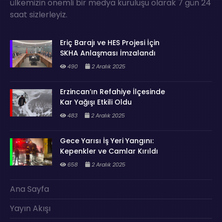
ülkemizin önemli bir medya kuruluşu olarak 7 gün 24
saat sizlerleyiz.
Eriç Barajı ve HES Projesi İçin
SKHA Anlaşması İmzalandı
490
2 Aralık 2025
Erzincan’ın Refahiye İlçesinde
Kar Yağışı Etkili Oldu
483
2 Aralık 2025
Gece Yarısı İş Yeri Yangını:
Kepenkler ve Camlar Kırıldı
658
2 Aralık 2025
Ana Sayfa
Yayın Akışı