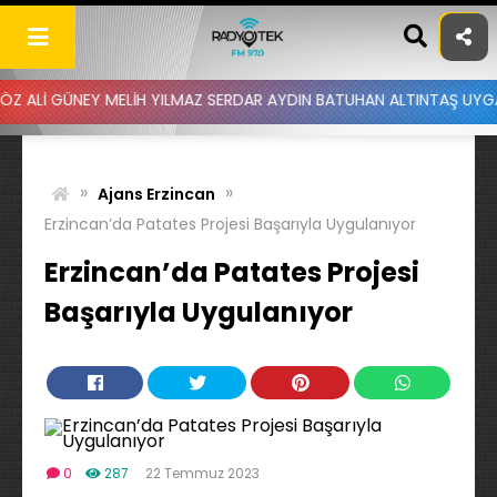
Skip
to
content
Y MELİH YILMAZ SERDAR AYDIN BATUHAN ALTINTAŞ UYGAR DOĞANAY -
»
»
Ajans Erzincan
Erzincan’da Patates Projesi Başarıyla Uygulanıyor
Erzincan’da Patates Projesi
Başarıyla Uygulanıyor
0
287
22 Temmuz 2023