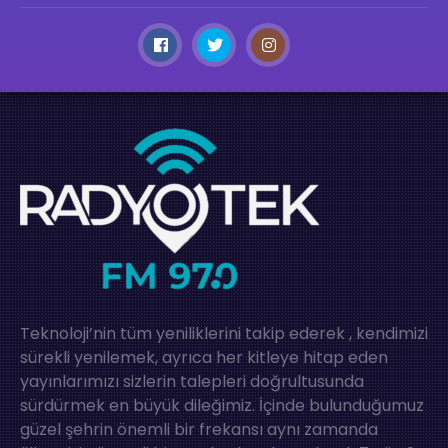
Teknoloji’nin tüm yeniliklerini takip ederek , kendimizi
sürekli yenilemek, ayrıca her kitleye hitap eden
yayınlarımızı sizlerin talepleri doğrultusunda
sürdürmek en büyük dileğimiz. İçinde bulunduğumuz
güzel şehrin önemli bir frekansı aynı zamanda