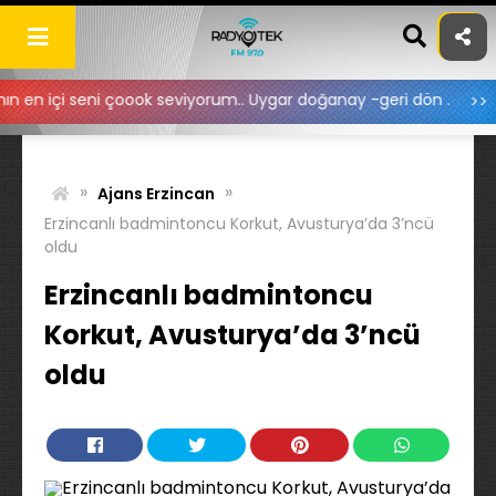
Skip
to
content
i çoook seviyorum.. Uygar doğanay -geri dön .
nur:
Zara
»
»
Ajans Erzincan
Erzincanlı badmintoncu Korkut, Avusturya’da 3’ncü
oldu
Erzincanlı badmintoncu
Korkut, Avusturya’da 3’ncü
oldu