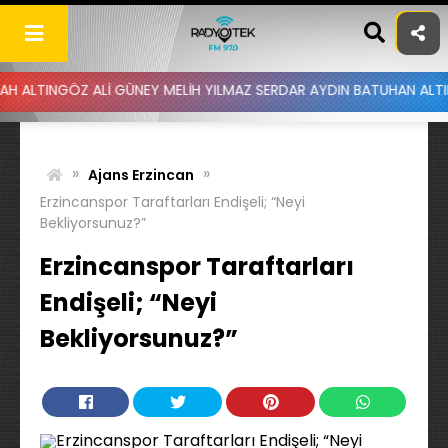
Skip
to
content
ÖZ ALİ GÜNEY MELİH YILMAZ SERDAR AYDIN BATUHAN ALTINTAŞ UYGA
»
»
Ajans Erzincan
Erzincanspor Taraftarları Endişeli; “Neyi
Bekliyorsunuz?”
Erzincanspor Taraftarları
Endişeli; “Neyi
Bekliyorsunuz?”