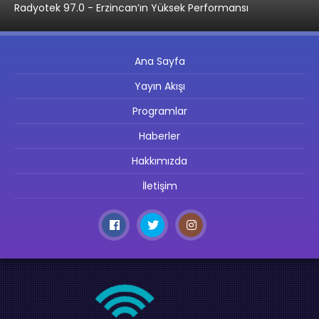
Radyotek 97.0 - Erzincan’ın Yüksek Performansı
Ana Sayfa
Yayın Akışı
Programlar
Haberler
Hakkımızda
İletişim