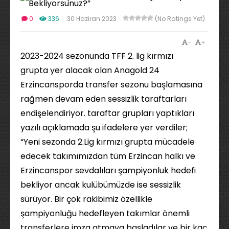
0
336
30 Haziran 2023
(No Ratings Yet)
-
+
2023-2024 sezonunda TFF 2. lig kırmızı
grupta yer alacak olan Anagold 24
Erzincansporda transfer sezonu başlamasına
rağmen devam eden sessizlik taraftarları
endişelendiriyor. taraftar grupları yaptıkları
yazılı açıklamada şu ifadelere yer verdiler;
“Yeni sezonda 2.Lig kırmızı grupta mücadele
edecek takımımızdan tüm Erzincan halkı ve
Erzincanspor sevdalıları şampiyonluk hedefi
bekliyor ancak kulübümüzde ise sessizlik
sürüyor. Bir çok rakibimiz özellikle
şampiyonluğu hedefleyen takımlar önemli
transferlere imza atmaya başladılar ve bir kaç