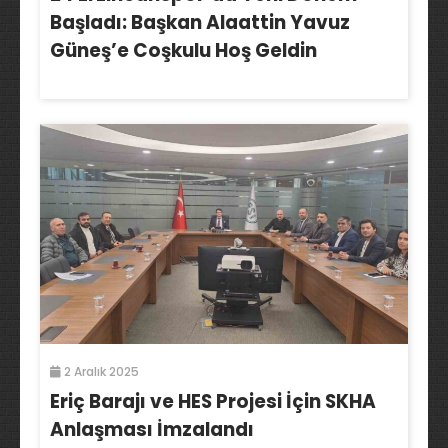
Başladı: Başkan Alaattin Yavuz
Güneş’e Coşkulu Hoş Geldin
2 Aralık 2025
Eriç Barajı ve HES Projesi İçin SKHA
Anlaşması İmzalandı