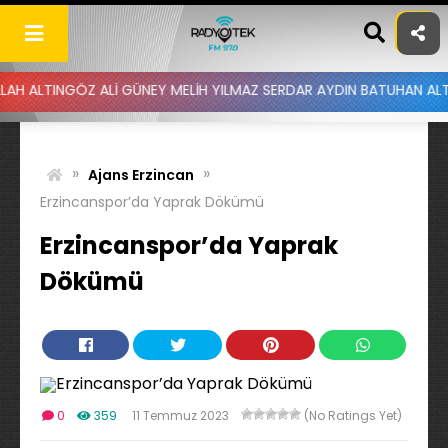
Skip
to
content
GÖZ ALİ GÜNEY MELİH YILMAZ SERDAR AYDIN BATUHAN ALTINTAŞ UYG
»
»
Ajans Erzincan
Erzincanspor’da Yaprak Dökümü
Erzincanspor’da Yaprak
Dökümü
0
359
11 Temmuz 2023
(No Ratings Yet)