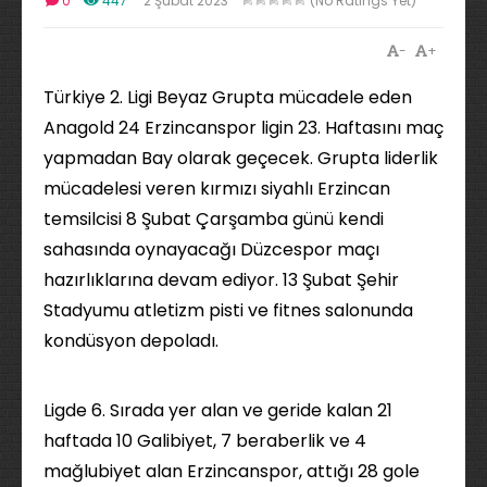
0
447
2 Şubat 2023
(No Ratings Yet)
-
+
Türkiye 2. Ligi Beyaz Grupta mücadele eden
Anagold 24 Erzincanspor ligin 23. Haftasını maç
yapmadan Bay olarak geçecek. Grupta liderlik
mücadelesi veren kırmızı siyahlı Erzincan
temsilcisi 8 Şubat Çarşamba günü kendi
sahasında oynayacağı Düzcespor maçı
hazırlıklarına devam ediyor. 13 Şubat Şehir
Stadyumu atletizm pisti ve fitnes salonunda
kondüsyon depoladı.
Ligde 6. Sırada yer alan ve geride kalan 21
haftada 10 Galibiyet, 7 beraberlik ve 4
mağlubiyet alan Erzincanspor, attığı 28 gole