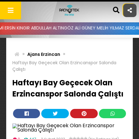
Skip
to
content
GIR ABDULLAH ALTINGÖZ ALİ GÜNEY MELİH YILMAZ SERDAR AYDIN BA
»
»
Ajans Erzincan
Haftayı Bay Geçecek Olan Erzincanspor Salonda
Çalıştı
Haftayı Bay Geçecek Olan
Erzincanspor Salonda Çalıştı