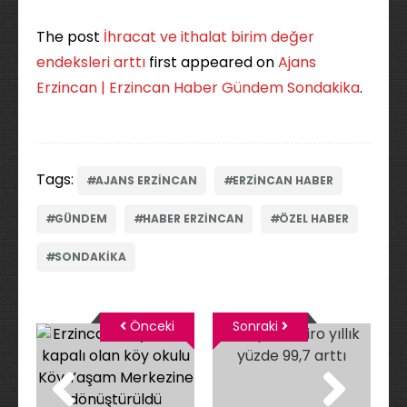
The post
İhracat ve ithalat birim değer
endeksleri arttı
first appeared on
Ajans
Erzincan | Erzincan Haber Gündem Sondakika
.
Tags:
AJANS ERZINCAN
ERZINCAN HABER
GÜNDEM
HABER ERZINCAN
ÖZEL HABER
SONDAKIKA
Önceki
Sonraki