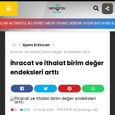
Skip
to
content
ÖZ ALİ GÜNEY MELİH YILMAZ SERDAR AYDIN BATUHAN ALTINTAŞ UYGA
»
»
Ajans Erzincan
İhracat ve ithalat birim değer endeksleri arttı
İhracat ve ithalat birim değer
endeksleri arttı
0
473
12 Ocak 2023
(No Ratings Yet)