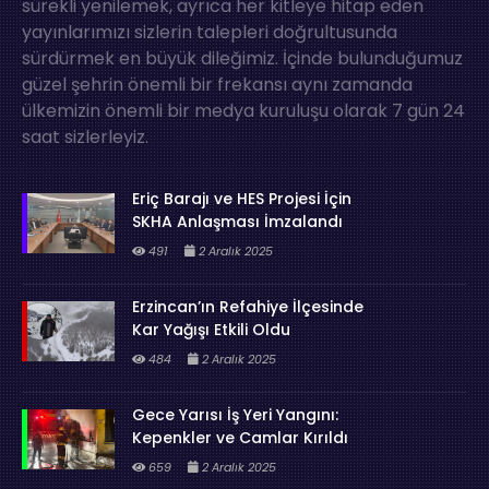
sürekli yenilemek, ayrıca her kitleye hitap eden
yayınlarımızı sizlerin talepleri doğrultusunda
sürdürmek en büyük dileğimiz. İçinde bulunduğumuz
güzel şehrin önemli bir frekansı aynı zamanda
ülkemizin önemli bir medya kuruluşu olarak 7 gün 24
saat sizlerleyiz.
Eriç Barajı ve HES Projesi İçin
SKHA Anlaşması İmzalandı
491
2 Aralık 2025
Erzincan’ın Refahiye İlçesinde
Kar Yağışı Etkili Oldu
484
2 Aralık 2025
Gece Yarısı İş Yeri Yangını:
Kepenkler ve Camlar Kırıldı
659
2 Aralık 2025