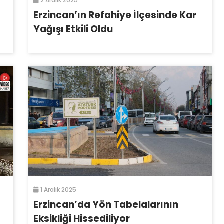
2 Aralık 2025
Erzincan’ın Refahiye İlçesinde Kar
Yağışı Etkili Oldu
1 Aralık 2025
Erzincan’da Yön Tabelalarının
Eksikliği Hissediliyor