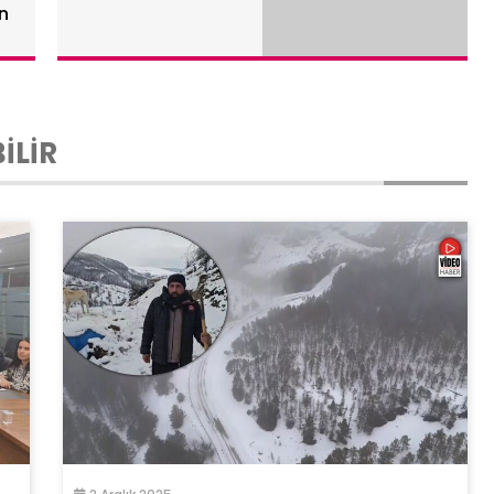
an
İLİR