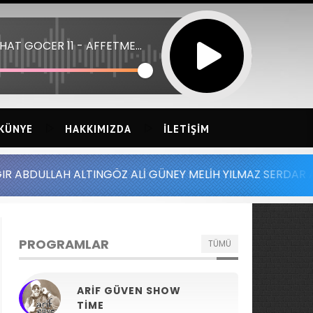
FERHAT GOCER 11 - AFFETMEDIM SENI
KÜNYE
HAKKIMIZDA
İLETIŞIM
LTINGÖZ ALİ GÜNEY MELİH YILMAZ SERDAR AYDIN BATUHAN
PROGRAMLAR
TÜMÜ
ARIF GÜVEN SHOW
TIME