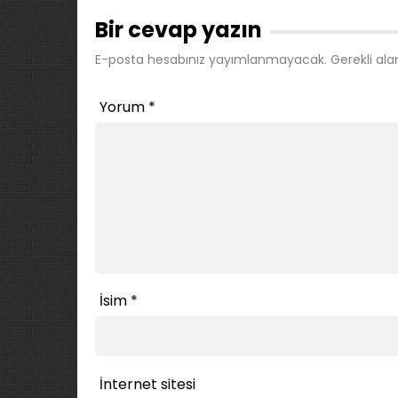
Bir cevap yazın
E-posta hesabınız yayımlanmayacak.
Gerekli ala
Yorum
*
İsim
*
İnternet sitesi