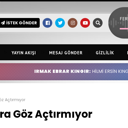
İSTEK GÖNDER
YAYIN AKIŞI
MESAJ GÖNDER
GIZLILIK
IRMAK EBRAR KINGIR:
HİLMİ ERSİN KINGIR ABDULLAH A
z Açtırmıyor
ra Göz Açtırmıyor