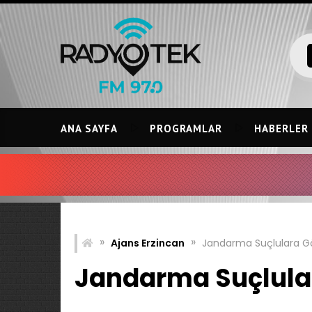
Skip
to
content
ANA SAYFA
PROGRAMLAR
HABERLER
»
»
Ajans Erzincan
Jandarma Suçlulara Gö
Jandarma Suçlula