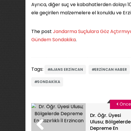
Ayrıca, diğer suç ve kabahatlerden dolayı 10
ele geçirilen malzemelere el konuldu ve Erzi
The post
Jandarma Suçlulara Göz Açtırmıy
Gündem Sondakika
.
Tags:
AJANS ERZINCAN
ERZINCAN HABER
SONDAKIKA
Önce
Dr. Öğr. Üyesi
Ulusu; Bölgelerde
Depreme En