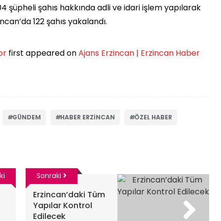
4 şüpheli şahıs hakkında adli ve idari işlem yapılarak
ncan’da 122 şahıs yakalandı.
or
first appeared on
Ajans Erzincan | Erzincan Haber
GÜNDEM
HABER ERZINCAN
ÖZEL HABER
ki
Sonraki
Erzincan’daki Tüm
Yapılar Kontrol
Edilecek