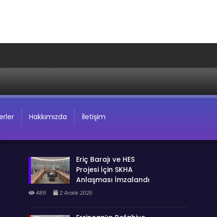
rler
Hakkımızda
İletişim
Eriç Barajı ve HES
Projesi İçin SKHA
Anlaşması İmzalandı
489
2 Aralık 2025