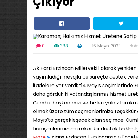
Çıkıyor
0
388
16 Mayıs 2023
Ak Parti Erzincan Milletvekili olarak yenid
yayımladığı mesajla bu süreçte destek ver
ifadelere yer verdi; “14 Mayıs seçimlerinde E
daha gördük ki vatandaşlarımız hizmet ürete
Cumhurbaşkanımızı ve bizleri yalnız bıra
olmak üzere tüm seçmenlerimize teşekkür ediy
Mayıs’ta gerçekleşecek olan seçimde, Cum
hemşerilerimizden rekor bir destek beklediği
More
Ajans Erzincan | Erzincan’ın Güncel 