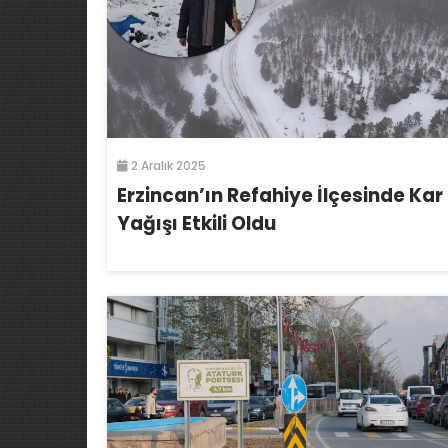
2 Aralık 2025
Erzincan’ın Refahiye İlçesinde Kar
Yağışı Etkili Oldu