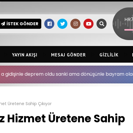
HR
İSTEK GÖNDER
YAYIN AKIŞI
MESAJ GÖNDER
GIZLILIK
prem oldu sanki ama dönüşünle bayram olacak son nefesim
met Üretene Sahip Çıkıyor
 Hizmet Üretene Sahip