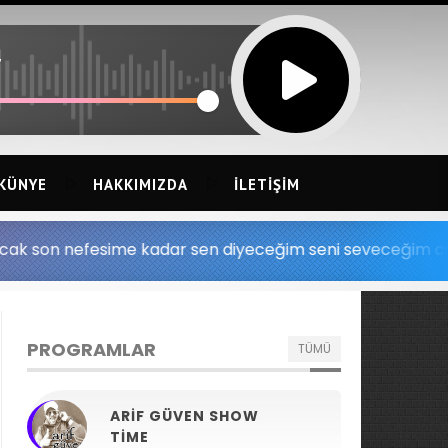
7
KÜNYE
HAKKIMIZDA
İLETIŞIM
e kadar sen diyeceğim seni seveceğim canımın en içi sen
PROGRAMLAR
TÜMÜ
ARIF GÜVEN SHOW
TIME