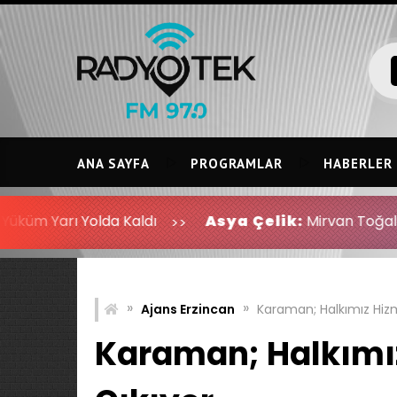
Skip
to
content
ANA SAYFA
PROGRAMLAR
HABERLER
da Kaldı
Asya Çelik:
Mirvan Toğal a gidişinle de
»
»
Ajans Erzincan
Karaman; Halkımız Hiz
Karaman; Halkımız