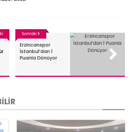
ki
Sonraki
Erzincanspor
ür
İstanbul’dan 1
Puanla Dönüyor
İLİR