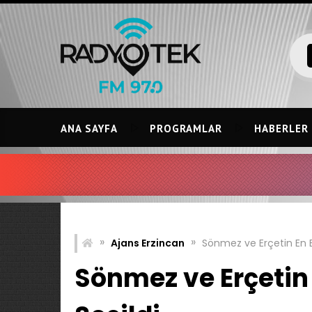
Skip
to
content
ANA SAYFA
PROGRAMLAR
HABERLER
»
»
Ajans Erzincan
Sönmez ve Erçetin En Ba
Sönmez ve Erçetin 