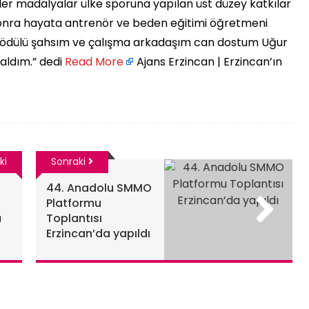
eler madalyalar ülke sporuna yapılan üst düzey katkılar
 sonra hayata antrenör ve beden eğitimi öğretmeni
Bu ödülü şahsım ve çalışma arkadaşım can dostum Uğur
ldım.” dedi ​
Read More
Ajans Erzincan | Erzincan’ın
ki
Sonraki
44. Anadolu SMMO
Platformu
ı
Toplantısı
Erzincan’da yapıldı