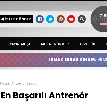
İSTEK GÖNDER
YAYIN AKIŞI
MESAJ GÖNDER
GIZLILIK
IRMAK EBRAR KINGIR:
HİLMİ ERSİN KINGIR 
şarılı Antrenör Seçildi
En Başarılı Antrenör