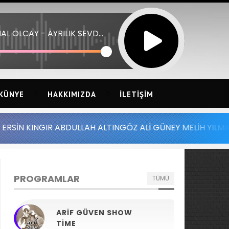
ZUHAL OLCAY - AYRILIK SEVDAYA DAHIL
KÜNYE
HAKKIMIZDA
İLETIŞIM
ABDULLAH ALTINGÖZ ALİ GÜNEY MELİH YILMAZ SERDAR AYD
PROGRAMLAR
TÜMÜ
ARIF GÜVEN SHOW
TIME