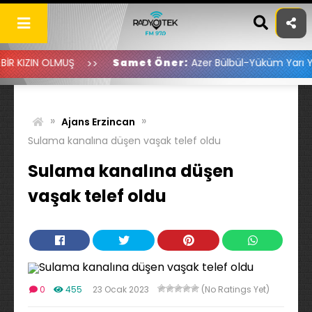
Skip
to
content
MUŞ
Samet Öner:
Azer Bülbül-Yüküm Yarı Yolda Kaldı
»
»
Ajans Erzincan
Sulama kanalına düşen vaşak telef oldu
Sulama kanalına düşen
vaşak telef oldu
0
455
23 Ocak 2023
(No Ratings Yet)