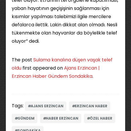
telef oluyor. Etrafının tel örgülerle kapatılması,
yaban hayatının geçişişinin sağlanması için
kısımlar yapılması talebimizi ilgile mercilere
defalarca ilettik. Lakin dikkat alan olmadı. Nesli
tükenmekte olan hayvanlar da böylelikle telef
oluyor” dedi.
The post
Sulama kanalına düşen vaşak telef
oldu
first appeared on
Ajans Erzincan |
Erzincan Haber Gündem Sondakika
.
Tags:
AJANS ERZINCAN
ERZINCAN HABER
GÜNDEM
HABER ERZINCAN
ÖZEL HABER
SONDAKIKA