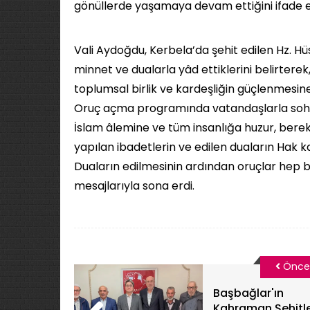
gönüllerde yaşamaya devam ettiğini ifade et
Vali Aydoğdu, Kerbela’da şehit edilen Hz. Hüs
minnet ve dualarla yâd ettiklerini belirter
toplumsal birlik ve kardeşliğin güçlenmesin
Oruç açma programında vatandaşlarla sohb
İslam âlemine ve tüm insanlığa huzur, bereke
yapılan ibadetlerin ve edilen duaların Hak k
Duaların edilmesinin ardından oruçlar hep bi
mesajlarıyla sona erdi.
Önce
Başbağlar'ın
Kahraman Şehitle