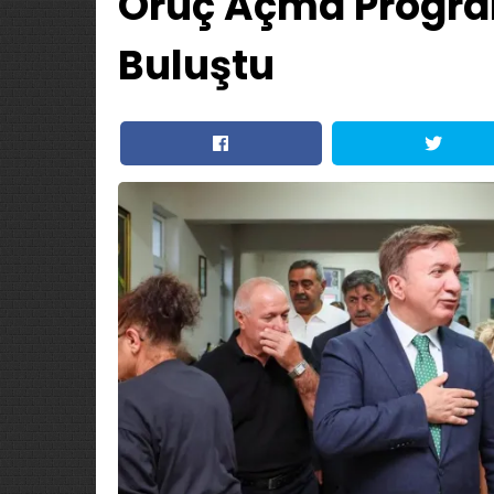
Oruç Açma Progra
Buluştu