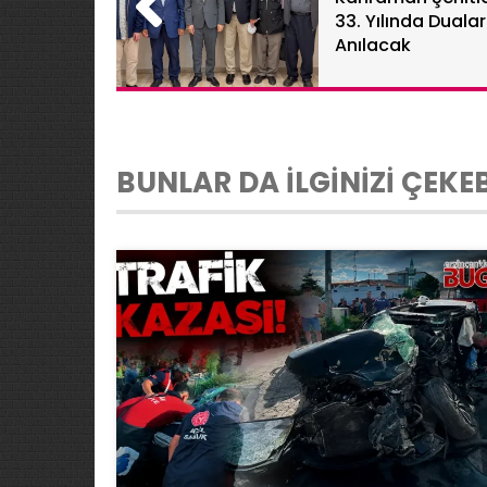
33. Yılında Dualar
Anılacak
BUNLAR DA İLGİNİZİ ÇEKEB