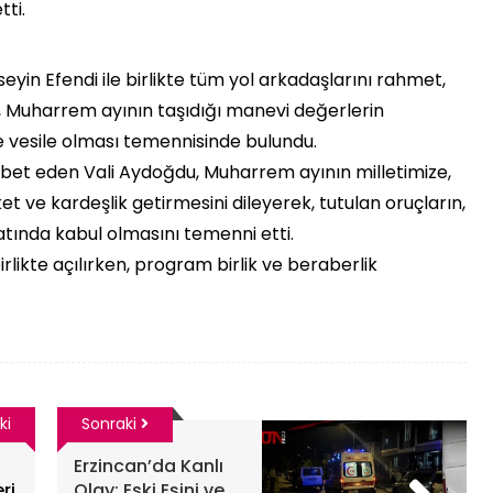
ti.
eyin Efendi ile birlikte tüm yol arkadaşlarını rahmet,
ek, Muharrem ayının taşıdığı manevi değerlerin
e vesile olması temennisinde bulundu.
et eden Vali Aydoğdu, Muharrem ayının milletimize,
t ve kardeşlik getirmesini dileyerek, tutulan oruçların,
atında kabul olmasını temenni etti.
rlikte açılırken, program birlik ve beraberlik
ki
Sonraki
Erzincan’da Kanlı
ri
Olay: Eski Eşini ve