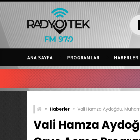
Skip
to
content
ANA SAYFA
PROGRAMLAR
HABERLER
»
»
Haberler
Vali Hamza Aydoğdu, Muharr
Vali Hamza Aydoğ