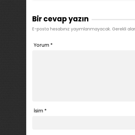
Bir cevap yazın
E-posta hesabınız yayımlanmayacak.
Gerekli ala
Yorum
*
İsim
*