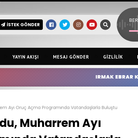
BER
İSTEK GÖNDER
YAYIN AKIŞI
MESAJ GÖNDER
GIZLILIK
IRMAK EBRAR KINGIR:
HİLMİ ERSİ
em Ayı Oruç Açma Programında Vatandaşlarla Buluştu
du, Muharrem Ayı