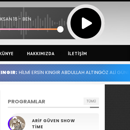
KSAN 18 - BEN
KÜNYE
HAKKIMIZDA
İLETIŞIM
N KINGIR ABDULLAH ALTINGÖZ ALİ GÜNEY MELİH YILMAZ S
PROGRAMLAR
TÜMÜ
ARIF GÜVEN SHOW
TIME