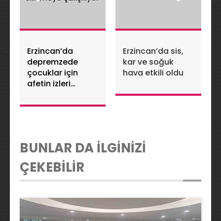
Erzincan’da
Erzincan’da sis,
depremzede
kar ve soğuk
çocuklar için
hava etkili oldu
afetin izleri
silinmeye
çalışılıyor
BUNLAR DA İLGİNİZİ
ÇEKEBİLİR