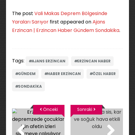
The post
Vali Makas Deprem Bölgesinde
Yaraları Sarıyor
first appeared on
Ajans
Erzincan | Erzincan Haber Gündem Sondakika
.
Tags:
AJANS ERZINCAN
ERZINCAN HABER
GÜNDEM
HABER ERZINCAN
ÖZEL HABER
SONDAKIKA
Önceki
Sonraki