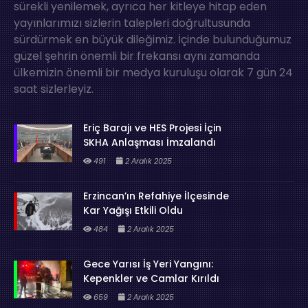
sürekli yenilemek, ayrıca her kitleye hitap eden
yayınlarımızı sizlerin talepleri doğrultusunda
sürdürmek en büyük dileğimiz. İçinde bulunduğumuz
güzel şehrin önemli bir frekansı aynı zamanda
ülkemizin önemli bir medya kuruluşu olarak 7 gün 24
saat sizlerleyiz.
Eriç Barajı ve HES Projesi İçin
SKHA Anlaşması İmzalandı
491
2 Aralık 2025
Erzincan’ın Refahiye İlçesinde
Kar Yağışı Etkili Oldu
484
2 Aralık 2025
Gece Yarısı İş Yeri Yangını:
Kepenkler ve Camlar Kırıldı
659
2 Aralık 2025