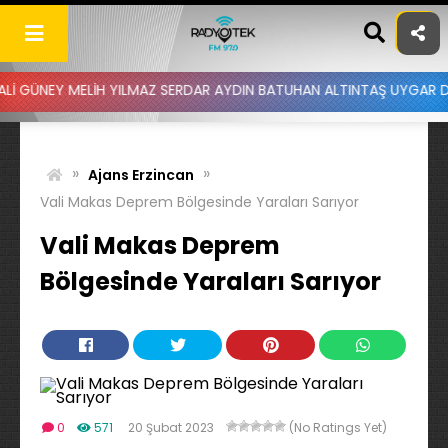
Skip
to
content
Y MELİH YILMAZ SERDAR AYDIN BATUHAN ALTINTAŞ UYGAR DOĞANAY -
»
»
Ajans Erzincan
Vali Makas Deprem Bölgesinde Yaraları Sarıyor
Vali Makas Deprem
Bölgesinde Yaraları Sarıyor
0
571
20 Şubat 2023
(No Ratings Yet)