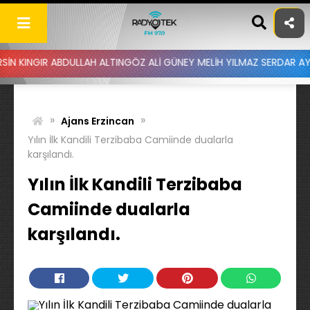
Skip
to
content
IR ABDULLAH ALTINGÖZ ALİ GÜNEY MELİH YILMAZ SERDAR AYDIN BAT
»
»
Ajans Erzincan
Yılın İlk Kandili Terzibaba Camiinde dualarla
karşılandı.
Yılın İlk Kandili Terzibaba
Camiinde dualarla
karşılandı.