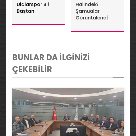
Ulalarspor Sil
Hali̇ndeki̇
Baştan
Şamualar
Görüntülendi̇
BUNLAR DA İLGİNİZİ
ÇEKEBİLİR