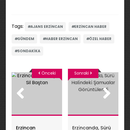
Tags:
AJANS ERZINCAN
ERZINCAN HABER
GÜNDEM
HABER ERZINCAN
ÖZEL HABER
SONDAKIKA
Önceki
Sonraki
Erzincan
Erzi̇ncanda, Sürü