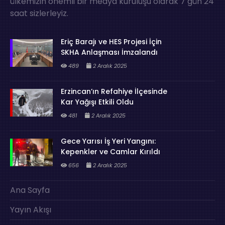
ülkemizin önemli bir medya kuruluşu olarak 7 gün 24
saat sizlerleyiz.
Eriç Barajı ve HES Projesi İçin
SKHA Anlaşması İmzalandı
489
2 Aralık 2025
Erzincan’ın Refahiye İlçesinde
Kar Yağışı Etkili Oldu
481
2 Aralık 2025
Gece Yarısı İş Yeri Yangını:
Kepenkler ve Camlar Kırıldı
656
2 Aralık 2025
Ana Sayfa
Yayın Akışı