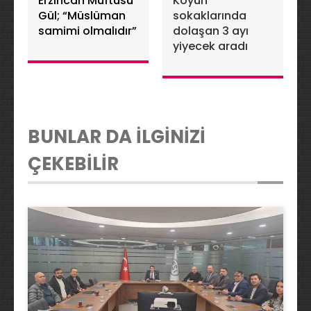
Erzincan Müftüsü
Köyün
Gül; “Müslüman
sokaklarında
samimi olmalıdır”
dolaşan 3 ayı
yiyecek aradı
BUNLAR DA İLGİNİZİ
ÇEKEBİLİR