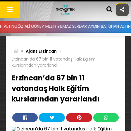
Skip
to
content
ALİ GÜNEY MELİH YILMAZ SERDAR AYDIN BATUHAN ALTINTAŞ UYGAR D
»
»
Ajans Erzincan
Erzincan’da 67 bin 11 vatandaş Halk Eğitim
kurslarından yararlandı
Erzincan’da 67 bin 11
vatandaş Halk Eğitim
kurslarından yararlandı