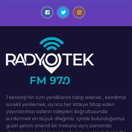
Teknoloji’nin tüm yeniliklerini takip ederek , kendimizi
sürekli yenilemek, ayrıca her kitleye hitap eden
yayınlarımızı sizlerin talepleri doğrultusunda
sürdürmek en büyük dileğimiz. İçinde bulunduğumuz
güzel şehrin önemli bir frekansı aynı zamanda